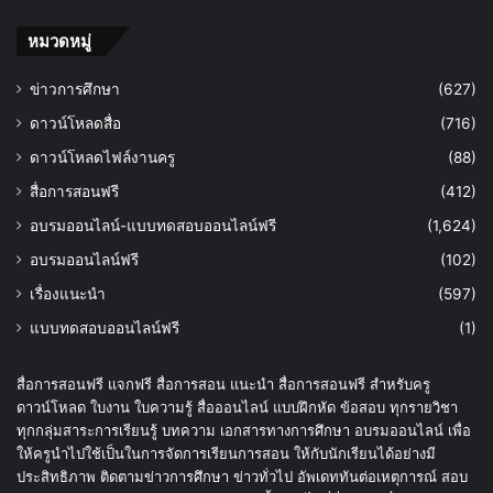
หมวดหมู่
ข่าวการศึกษา
(627)
ดาวน์โหลดสื่อ
(716)
ดาวน์โหลดไฟล์งานครู
(88)
สื่อการสอนฟรี
(412)
อบรมออนไลน์-แบบทดสอบออนไลน์ฟรี
(1,624)
อบรมออนไลน์ฟรี
(102)
เรื่องแนะนำ
(597)
แบบทดสอบออนไลน์ฟรี
(1)
สื่อการสอนฟรี แจกฟรี สื่อการสอน แนะนำ สื่อการสอนฟรี สำหรับครู
ดาวน์โหลด ใบงาน ใบความรู้ สื่อออนไลน์ แบบฝึกหัด ข้อสอบ ทุกรายวิชา
ทุกกลุ่มสาระการเรียนรู้ บทความ เอกสารทางการศึกษา อบรมออนไลน์ เพื่อ
ให้ครูนำไปใช้เป็นในการจัดการเรียนการสอน ให้กับนักเรียนได้อย่างมี
ประสิทธิภาพ ติดตามข่าวการศึกษา ข่าวทั่วไป อัพเดททันต่อเหตุการณ์ สอบ