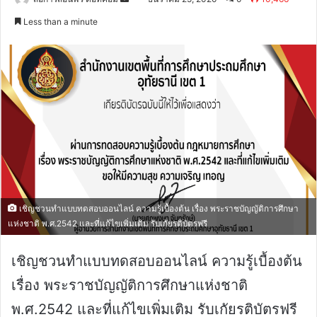
an
Less than a minute
email
เชิญชวนทำแบบทดสอบออนไลน์ ความรู้เบื้องต้น เรื่อง พระราชบัญญัติการศึกษา
แห่งชาติ พ.ศ.2542 และที่แก้ไขเพิ่มเติม รับเกัยรติบัตรฟรี
เชิญชวนทำแบบทดสอบออนไลน์ ความรู้เบื้องต้น
เรื่อง พระราชบัญญัติการศึกษาแห่งชาติ
พ.ศ.2542 และที่แก้ไขเพิ่มเติม รับเกัยรติบัตรฟรี