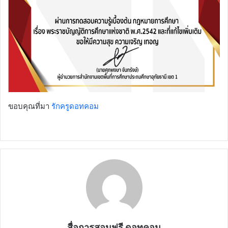
ขอบคุณที่มา
รักครูดอทคอม
สื่อการสอนฟรี ดอทคอม