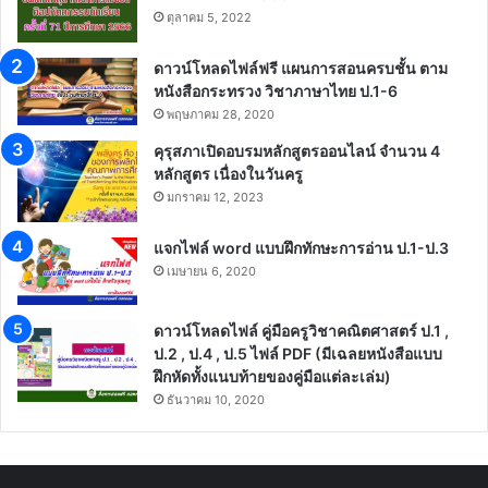
ตุลาคม 5, 2022
ดาวน์โหลดไฟล์ฟรี แผนการสอนครบชั้น ตาม
หนังสือกระทรวง วิชาภาษาไทย ป.1-6
พฤษภาคม 28, 2020
คุรุสภาเปิดอบรมหลักสูตรออนไลน์ จำนวน 4
หลักสูตร เนื่องในวันครู
มกราคม 12, 2023
แจกไฟล์ word แบบฝึกทักษะการอ่าน ป.1-ป.3
เมษายน 6, 2020
ดาวน์โหลดไฟล์ คู่มือครูวิชาคณิตศาสตร์ ป.1 ,
ป.2 , ป.4 , ป.5 ไฟล์ PDF (มีเฉลยหนังสือแบบ
ฝึกหัดทั้งแนบท้ายของคู่มือแต่ละเล่ม)
ธันวาคม 10, 2020