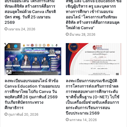
อบรมออนไลน์ โครงการเสริม
สพฐ.และ Canva Education ขอ
วิด
ทักษะดิจิทัล สร้างสรรค์สื่อการ
เชิญผู้บริหาร ครู และบุคลากร
19
สอนยุคใหม่ด้วย Canva เกียรติ
ทางการศึกษา เข้าร่วมอบรม
ใน
บัตร สพฐ. วันที่ 25 เมษายน
ออนไลน์ “โครงการเสริมทักษะ
2569
ดิจิทัล สร้างสรรค์สื่อการสอนยุค
สถาน
ใหม่ด้วย Canva“
ศึกษา
เมษายน 24, 2026
สพป.อุทัยธานี
มีนาคม 28, 2026
เขต
1
รับ
เกียรติ
บัตร
จำกัด
วัน
ลงทะเบียนอบรมออนไลน์ หัวข้อ
ลงทะเบียนการอบรมเชิงปฏิบัติ
ละ
Canva Education ร่วมออกแบบ
การโครงการส่งเสริมการนำผล
ไม่
การศึกษาไทย ไปกับ Canva วัน
การทดสอบทางการศึกษาระดับ
เกิน
พฤหัสบดีที่ 26 กุมภาพันธ์ 2569
ชาติขั้นพื้นฐาน (O-NET) ไปใช้
1,500
รับเกียรติบัตรกระทรวง
เป็นเครื่องมือช่วยขับเคลื่อนการ
ฉบับ
ศึกษาธิการ
ยกระดับการเรียนการสอน
ปีงบประมาณ 2569
กุมภาพันธ์ 20, 2026
มกราคม 14, 2026