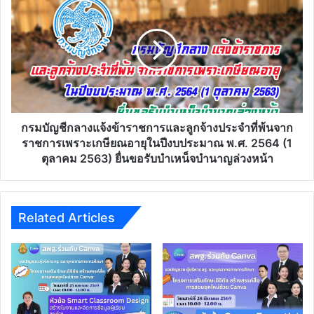
ครู
บัญชี
ได้
กลาง
ฝึก
แจ้ง
เด็กๆ
ข้าราชการ
และ
ลูกจ้าง
ประจำ
ที่
พ้น
กรมบัญชีกลางแจ้งข้าราชการและลูกจ้างประจำที่พ้นจาก
จาก
ราชการเพราะเกษียณอายุในปีงบประมาณ พ.ศ. 2564 (1
ราชการ
ตุลาคม 2563) ยื่นขอรับบำเหน็จบำนาญล่วงหน้า
เพราะ
เกษียณ
อายุ
ใน
Related Articles
ปีงบประมาณ
พ.ศ.
2564
(1
ตุลาคม
2563)