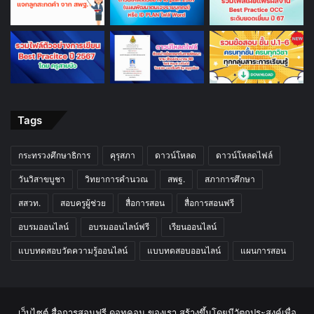
Tags
กระทรวงศึกษาธิการ
คุรุสภา
ดาวน์โหลด
ดาวน์โหลดไฟล์
วันวิสาขบูชา
วิทยาการคำนวณ
สพฐ.
สภาการศึกษา
สสวท.
สอบครูผู้ช่วย
สื่อการสอน
สื่อการสอนฟรี
อบรมออนไลน์
อบรมออนไลน์ฟรี
เรียนออนไลน์
แบบทดสอบวัดความรู้ออนไลน์
แบบทดสอบออนไลน์
แผนการสอน
เว็บไซต์ สื่อการสอนฟรี ดอทคอม ของเรา สร้างขึ้นโดยมีวัตถุประสงค์เพื่อ