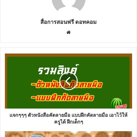
สื่อการสอนฟรี ดอทคอม
Website
แจกๆ
ๆๆ
ตัว
หนังสือ
คัด
ลายมือ
แบบ
ฝึก
คัด
ลายมือ
แจกๆๆๆ ตัวหนังสือคัดลายมือ แบบฝึกคัดลายมือ เอาไว้ให้
เอา
ครูได้ ฝึกเด็กๆ
ไว้
ให้
กรม