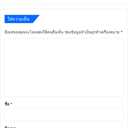
ใส่ความเห็น
อีเมลของคุณจะไม่แสดงให้คนอื่นเห็น
ช่องข้อมูลจำเป็นถูกทำเครื่องหมาย
*
ค
ว
า
ม
เ
ห็
น
*
ชื่อ
*