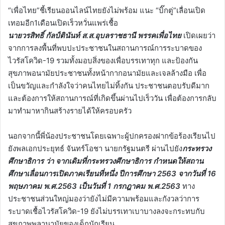
“เพื่อไทย”ชี้เรียนออนไลน์ไทยยังไม่พร้อม แนะ “บิ๊กตู่”เลื่อนเปิด
เทอมอีก1เดือนเปิดเร็วหวั่นแพร่เชื้อ
นายวรสิทธิ์ กัลป์ตินันท์ ส.ส.อุบลราชธานี พรรคเพื่อไทย
เปิดเผยว่า
จากการลงพื้นที่พบปะประชาชนในสถานการณ์การระบาดของ
ไวรัสโควิด-19 รวมทั้งมอบสิ่งของเพื่อบรรเทาทุก และป้องกัน
สุขภาพอนามัยประชาชนทั้งหน้ากากอนามัยและเจลล้างมือ เพื่อ
เป็นขวัญและกำลังใจว่าคนไทยไม่ทิ้งกัน ประชาชนตอบรับดีมาก
และต้องการให้สถานการณ์ที่เกิดขึ้นผ่านไปเร็ววัน เพื่อต้องการกลับ
มาทำมาหากินสร้างรายได้ให้ครอบครัว
นอกจากนี้พี่น้องประชาชนโดยเฉพาะผู้ปกครองฝากข้อร้องเรียนไป
ยังพลเอกประยุทธ์ จันทร์โอชา นายกรัฐมนตรี ผ่านไปยัง
กระทรวง
ศึกษาธิการ ว่า จากเดิมที่กระทรวงศึกษาธิการ กำหนดให้สถาน
ศึกษาเลื่อนการเปิดภาคเรียนที่หนึ่ง ปีการศึกษา 2563 จากวันที่ 16
พฤษภาคม พ.ศ.2563 เป็นวันที่ 1 กรกฎาคม พ.ศ.2563
ทาง
ประชาชนส่วนใหญ่มองว่ายังไม่มีความพร้อมและกังวลว่าการ
ระบาดเชื้อไวรัสโควิด-19 ยังไม่บรรเทาเบาบางลงจะกระทบกับ
สุขภาพพลานามัยของเด็กนักเรียน