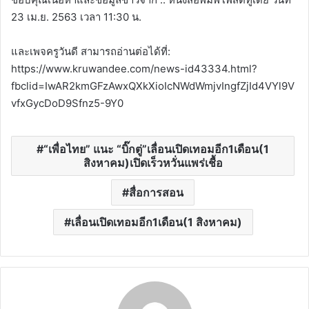
23 เม.ย. 2563 เวลา 11:30 น.
และเพจครูวันดี สามารถอ่านต่อได้ที่:
https://www.kruwandee.com/news-id43334.html?
fbclid=IwAR2kmGFzAwxQXkXioIcNWdWmjvIngfZjId4VYl9V
vfxGycDoD9Sfnz5-9Y0
“เพื่อไทย” แนะ “บิ๊กตู่”เลื่อนเปิดเทอมอีก1เดือน(1
สิงหาคม)เปิดเร็วหวั่นแพร่เชื้อ
สื่อการสอน
เลื่อนเปิดเทอมอีก1เดือน(1 สิงหาคม)