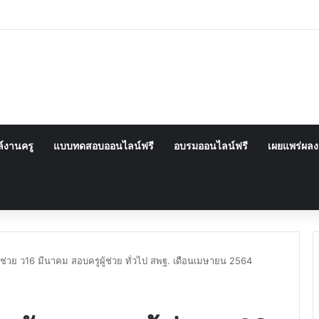
์งานครู
แบบทดสอบออนไลน์ฟรี
อบรมออนไลน์ฟรี
เผยแพร่ผล
้ช่วย ว16 มีนาคม สอบครูผู้ช่วย ทั่วไป สพฐ. เดือนเมษายน 2564