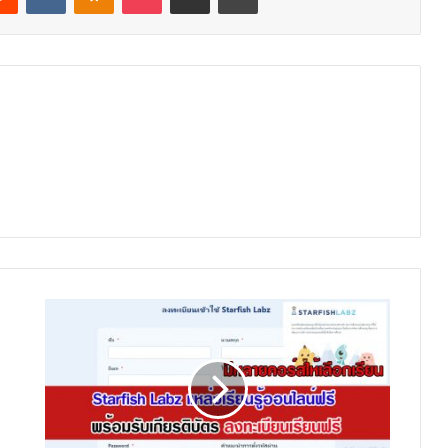
Starfish
Labz
แหล่ง
เรียน
รู้
ออนไลน์
ฟรี