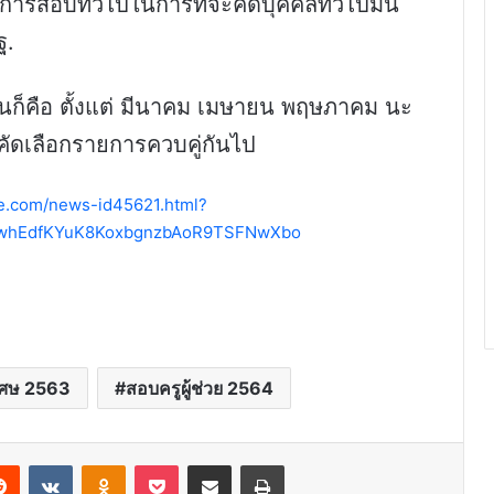
ารสอบทั่วไปในการที่จะคัดบุคคลทั่วไปมัน
ฐ.
นั่นก็คือ ตั้งแต่ มีนาคม เมษายน พฤษภาคม นะ
คัดเลือกรายการควบคู่กันไป
e.com/news-id45621.html?
swhEdfKYuK8KoxbgnzbAoR9TSFNwXbo
ิเศษ 2563
สอบครูผู้ช่วย 2564
erest
Reddit
VKontakte
Odnoklassniki
Pocket
Share via Email
Print