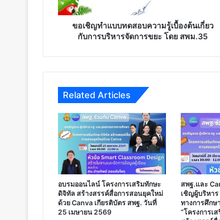
เบื้อง
ต้น
เกี่ยว
ขอเชิญทำแบบทดสอบความรู้เบื้องต้นเกี่ยว
กับ
กับการบริหารจัดการขยะ โดย สพม.35
การ
บริหาร
จัดการ
ขยะ
โดย
Related Articles
สพม.35
อบรมออนไลน์ โครงการเสริมทักษะ
สพฐ.และ Ca
ดิจิทัล สร้างสรรค์สื่อการสอนยุคใหม่
เชิญผู้บริหา
ด้วย Canva เกียรติบัตร สพฐ. วันที่
ทางการศึกษา
25 เมษายน 2569
“โครงการเสริ