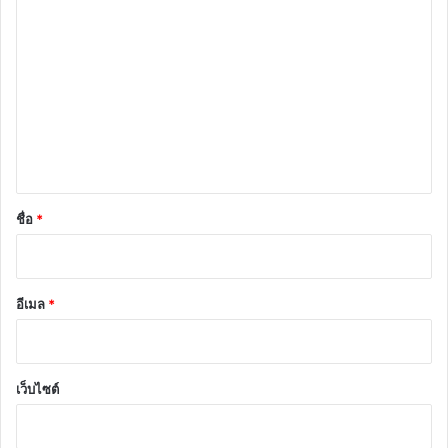
ค
ว
า
ม
เ
ห็
น
*
ชื่อ
*
อีเมล
*
เว็บไซต์