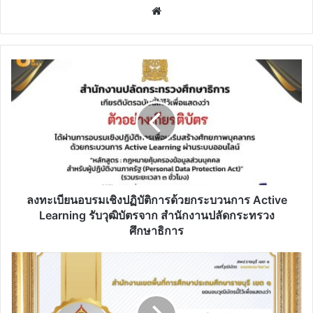
Website
ลง
ทะเบียน
อบรม
เชิง
ปฏิบัติ
การ
ด้วย
กระบวนการ
Active
Learning
ลงทะเบียนอบรมเชิงปฏิบัติการด้วยกระบวนการ Active
รับ
Learning รับวุฒิบัตรจาก สำนักงานปลัดกระทรวง
วุฒิบัตร
ศึกษาธิการ
จาก
สำนักงาน
แบบ
ปลัด
ทดสอบ
กระทรวง
ออนไลน์
ศึกษาธิการ
ภาษา