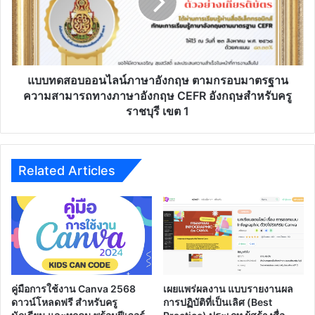
อังกฤษ
ตาม
กรอบ
มาตรฐาน
ความ
สามารถ
แบบทดสอบออนไลน์ภาษาอังกฤษ ตามกรอบมาตรฐาน
ทาง
ความสามารถทางภาษาอังกฤษ CEFR อังกฤษสําหรับครู
ภาษา
ราชบุรี เขต 1
อังกฤษ
CEFR
อังกฤษ
สําห
Related Articles
รับ
ครู
ราชบุรี
เขต
1
คู่มือการใช้งาน Canva 2568
เผยแพร่ผลงาน แบบรายงานผล
ดาวน์โหลดฟรี สำหรับครู
การปฏิบัติที่เป็นเลิศ (Best