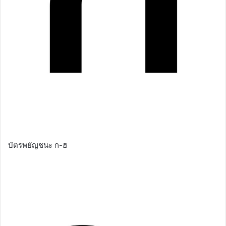
บัตรพยัญชนะ ก-ฮ