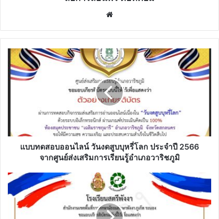
Website
แบบ
ทดสอบ
ออนไลน์
วัน
งด
สูบ
บุหรี่
โลก
ประจำ
ปี
แบบทดสอบออนไลน์ วันงดสูบบุหรี่โลก ประจำปี 2566
2566
จากศูนย์ส่งเสริมการเรียนรู้อำเภอวาริชภูมิ
จาก
ศูนย์
แบบ
ส่ง
ทดสอบ
เสริม
ออนไลน์
การ
เรื่อง
เรียน
โทษ