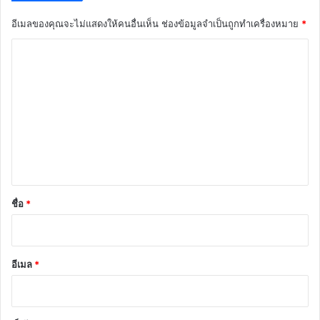
อีเมลของคุณจะไม่แสดงให้คนอื่นเห็น
ช่องข้อมูลจำเป็นถูกทำเครื่องหมาย
*
ค
ว
า
ม
เ
ห็
น
*
ชื่อ
*
อีเมล
*