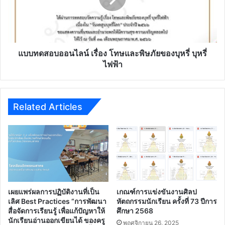
รู้
และ
อำเภอ
พิษ
วาริชภูมิ
ภัย
ของ
บุหรี่
แบบทดสอบออนไลน์ เรื่อง โทษและพิษภัยของบุหรี่ บุหรี่
บุหรี่
ไฟฟ้า
ไฟฟ้า
Related Articles
เผยแพร่ผลการปฏิบัติงานที่เป็น
เกณฑ์การแข่งขันงานศิลป
เลิศ Best Practices “การพัฒนา
หัตถกรรมนักเรียน ครั้งที่ 73 ปีการ
สื่อจัดการเรียนรู้ เพื่อแก้ปัญหาให้
ศึกษา 2568
นักเรียนอ่านออกเขียนได้ ของครู
พฤศจิกายน 26, 2025