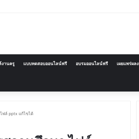
์งานครู
แบบทดสอบออนไลน์ฟรี
อบรมออนไลน์ฟรี
เผยแพร่ผล
ไฟล์ pptx แก้ไขได้