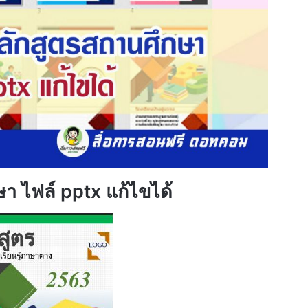
า ไฟล์ pptx แก้ไขได้