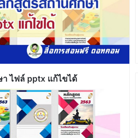
า ไฟล์ pptx แก้ไขได้