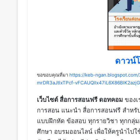
ดาวน์โ
ขอขอบคุณที่มา
https://keb-ngan.blogspot.com
mrDR3aJtlxTPcf-vFCAUQlIx47iL6X86BlK2azjG
เว็บไซต์ สื่อการสอนฟรี ดอทคอม
ของเรา
การสอน แนะนำ สื่อการสอนฟรี สำหรับค
แบบฝึกหัด ข้อสอบ ทุกรายวิชา ทุกกลุ
ศึกษา อบรมออนไลน์ เพื่อให้ครูนำไปใ