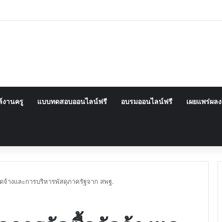
์งานครู
แบบทดสอบออนไลน์ฟรี
อบรมออนไลน์ฟรี
เผยแพร่ผล
จัดจ้างและการบริหารพัสดุภาครัฐจาก สพฐ.