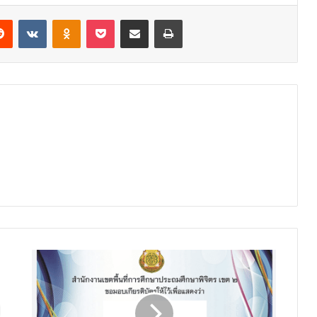
erest
Reddit
VKontakte
Odnoklassniki
Pocket
Share via Email
Print
แบบ
ทดสอบ
หลักสูตร
ระเบียบ
สำนัก