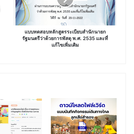
นายก
รัฐมนตรี
ว่า
ด้วย
การ
แบบทดสอบหลักสูตรระเบียบสำนักนายก
พัสดุ
รัฐมนตรีว่าด้วยการพัสดุ พ.ศ. 2535 และที่
พ.ศ.
แก้ไขเพิ่มเติม
2535
และ
ที่
แก้ไข
เพิ่ม
เติม