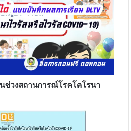
ียนช่วงสถานการณ์โรคโคโรนา