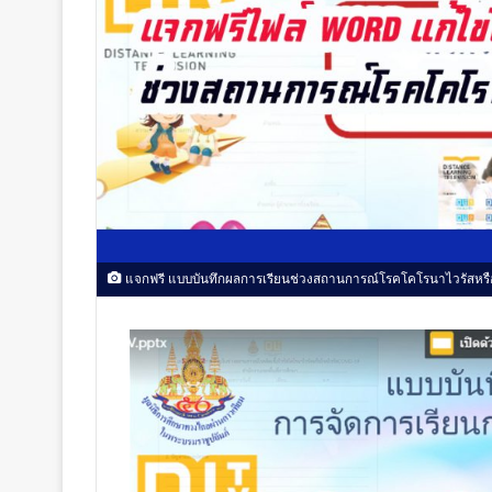
แจกฟรี แบบบันทึกผลการเรียนช่วงสถานการณ์โรคโคโรนาไวรัสหรื