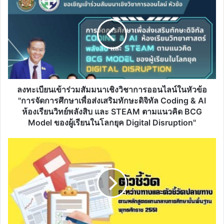
ทะเบียน
เข้า
ร่วม
สัมมนา
เชิง
วิชาการ
ออนไลน์
ใน
หัวข้อ
ลงทะเบียนเข้าร่วมสัมมนาเชิงวิชาการออนไลน์ในหัวข้อ
"การ
"การจัดการศึกษาเพื่อส่งเสริมทักษะดิจิทัล Coding & AI
จัดการ
ห้องเรียนวิทย์พลังสิบ และ STEAM ตามแนวคิด BCG
ศึกษา
Model ของผู้เรียนในโลกยุค Digital Disruption"
เพื่อ
ส่ง
ดาวน์โหลด
เสริม
ตัว
ทักษะ
ชี้
ดิจิทัล
วัด
Coding
ระหว่าง
&
ทาง
AI
และ
ห้องเรียน
ตัว