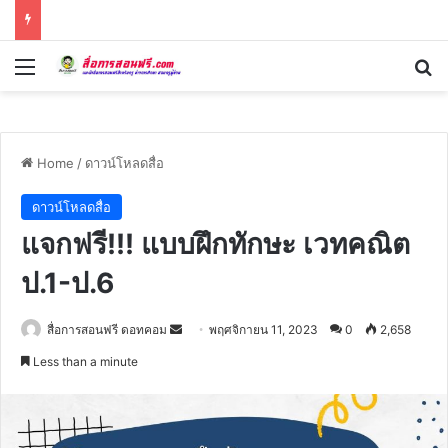
Menu
Se
Home
/
ดาวน์โหลดสื่อ
ดาวน์โหลดสื่อ
แจกฟรี!!! แบบฝึกทักษะ เวทคณิต
ป.1-ป.6
Send
สื่อการสอนฟรี ดอทคอม
พฤศจิกายน 11, 2023
0
2,658
an
Less than a minute
email