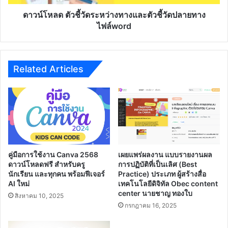
วิทย์
ชี้
พลัง
วัด
ดาวน์โหลด ตัวชี้วัดระหว่างทางและตัวชี้วัดปลายทาง
สิบ และ
ปลาย
ไฟล์word
STEAM
ทาง
ตาม
ไฟล์word
แนวคิด
BCG
Related Articles
Model
ของ
ผู้
เรียน
ใน
โลก
ยุค
Digital
คู่มือการใช้งาน Canva 2568
เผยแพร่ผลงาน แบบรายงานผล
Disruption"
ดาวน์โหลดฟรี สำหรับครู
การปฏิบัติที่เป็นเลิศ (Best
นักเรียน และทุกคน พร้อมฟีเจอร์
Practice) ประเภท ผู้สร้างสื่อ
AI ใหม่
เทคโนโลยีดิจิทัล Obec content
center นายชาญ ทองใบ
สิงหาคม 10, 2025
กรกฎาคม 16, 2025