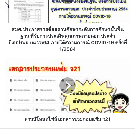
ระดับ
การ
ศึกษา
ขั้น
พื้น
สมศ.ประกาศรายชื่อสถานศึกษาระดับการศึกษาขั้นพื้น
ฐาน
ฐาน ที่รับการประเมินคุณภาพภายนอก ประจำ
ที่
ปีงบประมาณ 2564 ภายใต้สถานการณ์ COVID-19 ครั้งที่
รับ
1/2564
การ
ประเมิน
ดาวน์โหลด
คุณภาพ
ไฟล์
ภายนอก
เอกสาร
ประจำ
ประกอบ
ปีงบประมาณ
แฟ้ม
2564
ว21
ภาย
ใต้
สถานการณ์
COVID-
ดาวน์โหลดไฟล์ เอกสารประกอบแฟ้ม ว21
19
ครั้ง