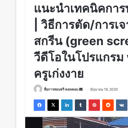
แนะนำเทคนิคการทำ 
| วิธีการตัด/การเ
สกรีน (green sc
วีดีโอในโปรแกรม 
ครูเก่งงาย
Send
สื่อการสอนฟรี ดอทคอม
มิถุนายน 19, 2020
an
Facebook
X
LinkedIn
Tumblr
Pinterest
Reddit
email