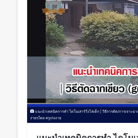
แนะนำเทคนิคการทำ ไดโนเสาร์วิ่งไล่เด็ก | วิธีการตัด/การเจาะ
ง่ายๆโดย ครูเก่งงาย
แนะนำเทคนิคการทำ ไดโนเสาร์