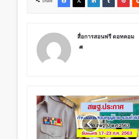
Share
สื่อการสอนฟรี ดอทคอม
Website
สพฐ.ประกาศ!!
กำหนดการ
สอบ
ครู
ผู้
ช่วย
รอบ