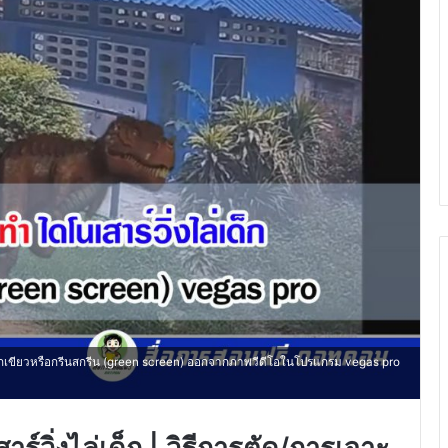
ฉากเขียวหรือกรีนสกรีน (green screen) ออกจากภาพวีดีโอในโปรแกรม vegas pro
วิ่งไล่เด็ก | วิธีการตัด/การเจาะ