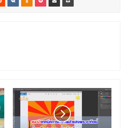
แนะนำ
เทคนิค
การ
ทำ
ภาพ
ลำแสง
พระอาทิตย์