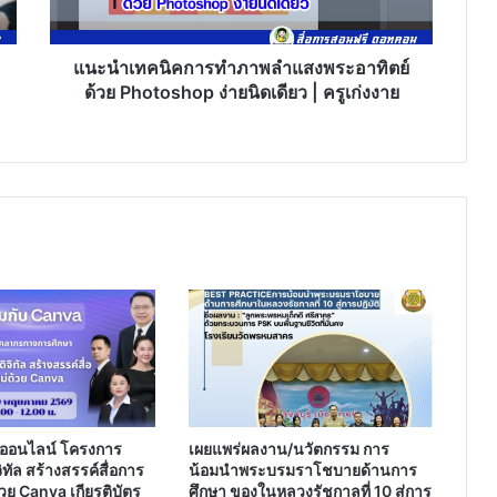
ด้วย
Photoshop
ง่าย
แนะนำเทคนิคการทำภาพลำแสงพระอาทิตย์
นิด
ด้วย Photoshop ง่ายนิดเดียว | ครูเก่งงาย
เดียว
|
ครู
เก่ง
งาย
ออนไลน์ โครงการ
เผยแพร่ผลงาน/นวัตกรรม การ
ิทัล สร้างสรรค์สื่อการ
น้อมนำพระบรมราโชบายด้านการ
วย Canva เกียรติบัตร
ศึกษา ของในหลวงรัชกาลที่ 10 สู่การ