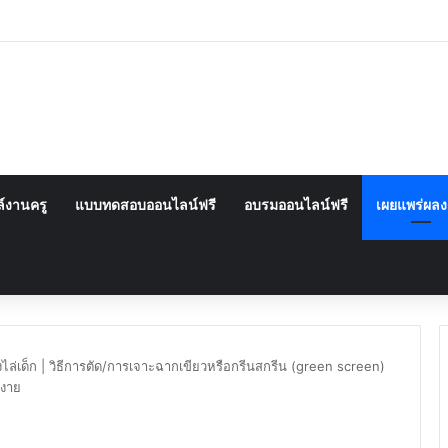
์งานครู
แบบทดสอบออนไลน์ฟรี
อบรมออนไลน์ฟรี
เผยแพร่ผล
ล่เด็ก | วิธีการตัด/การเจาะฉากเขียวหรือกรีนสกรีน (green screen)
งงาย