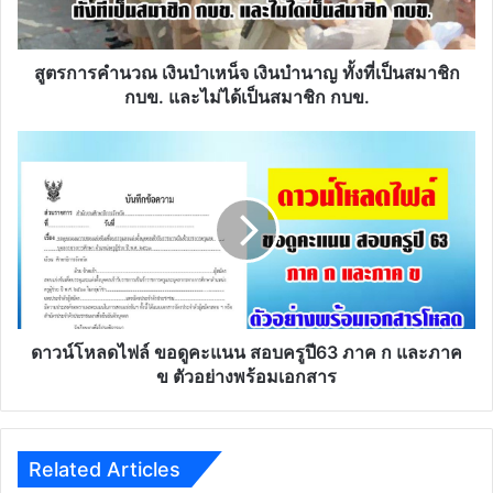
บำนาญ
ทั้ง
ที่
เป็น
สูตรการคำนวณ เงินบำเหน็จ เงินบำนาญ ทั้งที่เป็นสมาชิก
สมาชิก
กบข. และไม่ได้เป็นสมาชิก กบข.
กบข.
และ
ดาวน์โหลด
ไม่
ไฟล์
ได้
ขอ
เป็น
ดู
สมาชิก
คะแนน
กบข.
สอบ
ครู
ปี63
ภาค
ก
ดาวน์โหลดไฟล์ ขอดูคะแนน สอบครูปี63 ภาค ก และภาค
และ
ข ตัวอย่างพร้อมเอกสาร
ภาค
ข
ตัวอย่าง
พร้อม
Related Articles
เอกสาร