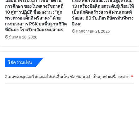
น้อมนำพระบรมราโชบายด้าน
เรื่อง พลิกโฉมห้องเรียนสู่ยุคใหม่:
การศึกษา ของในหลวงรัชกาลที่
13 เครื่องมือคิด ยกระดับผู้เรียนให้
10 สู่การปฏิบัติ ชื่อผลงาน : “ลูก
เป็นนักคิดสร้างสรรค์ ผ่านเกณฑ์
พระพรหมเด็กดี ศรีสาคร” ด้วย
ร้อยละ 80 รับเกียรติบัตรทันทีทาง
กระบวนการ PSK บนพื้นฐานชีวิต
อีเมล
ที่มั่นคง โรงเรียนวัดพรหมสาคร
พฤศจิกายน 21, 2025
มีนาคม 26, 2026
ใส่ความเห็น
อีเมลของคุณจะไม่แสดงให้คนอื่นเห็น
ช่องข้อมูลจำเป็นถูกทำเครื่องหมาย
*
ค
ว
า
ม
เ
ห็