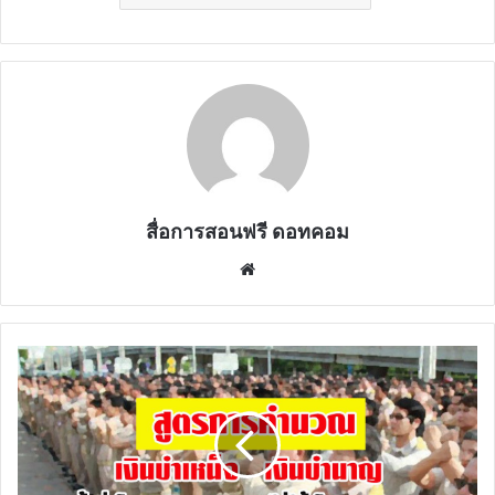
สื่อการสอนฟรี ดอทคอม
Website
สูตร
การ
คำนวณ
เงิน
บำเหน็จ
เงิน