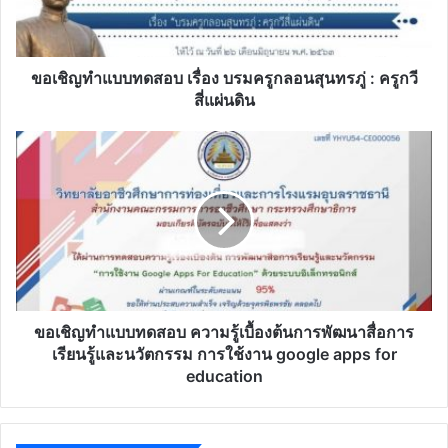
บรม
ครู
กลอน
สุนทร
ขอเชิญทำแบบทดสอบ เรื่อง บรมครูกลอนสุนทรภู่ : ครูกวี
ภู่
สี่แผ่นดิน
:
ครู
ขอ
กวี
เชิญ
สี่
ทำ
แผ่น
แบบ
ดิน
ทดสอบ
ความ
รู้
เบื้อง
ต้น
การ
ขอเชิญทำแบบทดสอบ ความรู้เบื้องต้นการพัฒนาสื่อการ
พัฒนา
เรียนรู้และนวัตกรรม การใช้งาน google apps for
สื่อ
education
การ
เรียน
รู้