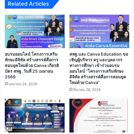
และ
Related Articles
นวัตกรรม
การ
ใช้
งาน
google
apps
for
education
อบรมออนไลน์ โครงการเสริม
สพฐ.และ Canva Education ขอ
ทักษะดิจิทัล สร้างสรรค์สื่อการ
เชิญผู้บริหาร ครู และบุคลากร
สอนยุคใหม่ด้วย Canva เกียรติ
ทางการศึกษา เข้าร่วมอบรม
บัตร สพฐ. วันที่ 25 เมษายน
ออนไลน์ “โครงการเสริมทักษะ
2569
ดิจิทัล สร้างสรรค์สื่อการสอนยุค
ใหม่ด้วย Canva“
เมษายน 24, 2026
มีนาคม 28, 2026