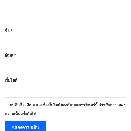
ค
ว
า
ม
เ
ห็
น
*
ชื่อ
*
อีเมล
*
เว็บไซต์