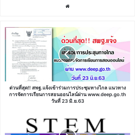
สื่อการสอนฟรี ดอทคอม
Website
ด่วน
ที่สุด!!
สพฐ.แจ้ง
เข้า
ร่วม
การ
ประชุม
ทาง
ไกล
แนวทาง
ด่วนที่สุด!! สพฐ.แจ้งเข้าร่วมการประชุมทางไกล แนวทาง