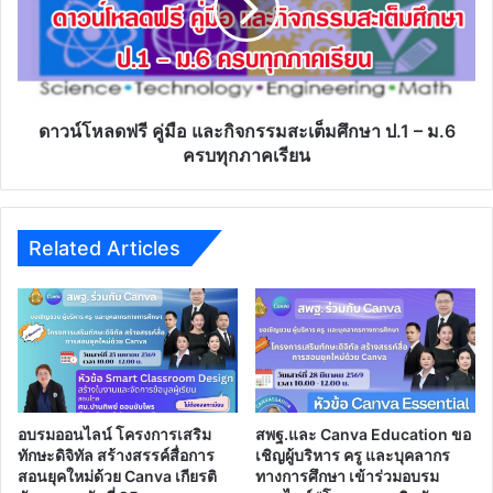
การ
การจัดการเรียนการสอนออนไลน์ผ่าน www.deep.go.th
จัดการ
วันที่ 23 มิ.ย.63
เรียน
การ
ดาวน์โหลด
สอน
ฟรี
ออนไลน์
คู่มือ
ผ่าน
และ
www.deep.go.th
กิจกรรม
วัน
สะ
ที่
เต็ม
23
ศึกษา
มิ.ย.63
ป.1
–
ดาวน์โหลดฟรี คู่มือ และกิจกรรมสะเต็มศึกษา ป.1 – ม.6
ม.6
ครบทุกภาคเรียน
ครบ
ทุก
ภาค
เรียน
Related Articles