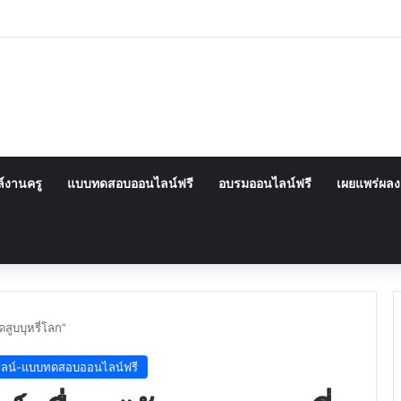
์งานครู
แบบทดสอบออนไลน์ฟรี
อบรมออนไลน์ฟรี
เผยแพร่ผล
สูบบุหรี่โลก”
ลน์-แบบทดสอบออนไลน์ฟรี