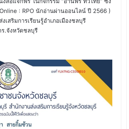
นังสือแจกฟรี ในกิจกรรม “อ่านฟรี ทั่วไทย” ซึ่ง
Online : RPO นักอ่านผ่านออนไลน์ ปี 2566 )
่งเสริมการเรียนรู้อำเภอเมืองชลบุรี
ร.จังหวัดชลบุรี