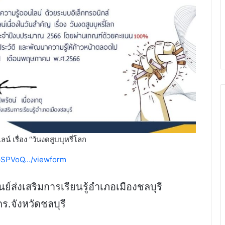
เรื่อง “วันงดสูบบุหรี่โลก
pSPVoQ…/viewform
ย์ส่งเสริมการเรียนรู้อำเภอเมืองชลบุรี
ร.จังหวัดชลบุรี