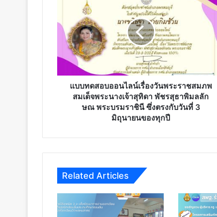
ทดสอบ
ออนไลน์
เรื่อง
วันพระ
ราช
สมภพ
สมเด็จ
พระนาง
เจ้า
แบบทดสอบออนไลน์เรื่องวันพระราชสมภพ
สุ
สมเด็จพระนางเจ้าสุทิดา พัชรสุธาพิมลลัก
ทิดา
ษณ พระบรมราชินี ซึ่งตรงกับวันที่ 3
พัชร
มิถุนายนของทุกปี
สุธา
พิมล
ลัก
ษณ
พระบรม
Related Articles
ราชินี
ซึ่ง
ตรง
กับ
วัน