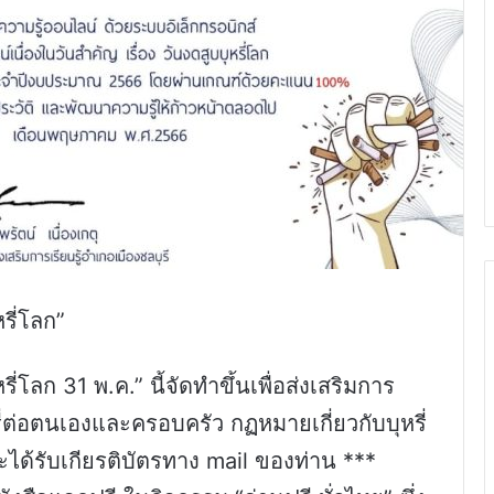
รี่โลก”
่โลก 31 พ.ค.” นี้จัดทำขึ้นเพื่อส่งเสริมการ
ี่ต่อตนเองและครอบครัว กฏหมายเกี่ยวกับบุหรี่
ด้รับเกียรติบัตรทาง mail ของท่าน ***