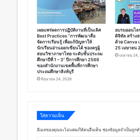
ที่
3
มิถุนายน
ของ
เผยแพร่ผลการปฏิบัติงานที่เป็นเลิศ
อบรมออนไลน์
ทุก
Best Practices “การพัฒนาสื่อ
ดิจิทัล สร้าง
ปี
จัดการเรียนรู้ เพื่อแก้ปัญหาให้
ด้วย Canva เก
นักเรียนอ่านออกเขียนได้ ของครูผู้
25 เมษายน 
สอนวิชาภาษาไทย ระดับชั้นประถม
เมษายน 24,
ศึกษาปีที่ 1 – 3” ปีการศึกษา 2569
ของสำนักงานเขตพื้นที่การศึกษา
ประถมศึกษาสิงห์บุรี
มิถุนายน 24, 2026
ใส่ความเห็น
อีเมลของคุณจะไม่แสดงให้คนอื่นเห็น
ช่องข้อมูลจำเป็นถูก