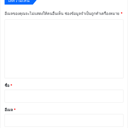
ใส่ความเห็น
อีเมลของคุณจะไม่แสดงให้คนอื่นเห็น
ช่องข้อมูลจำเป็นถูกทำเครื่องหมาย
*
ค
ว
า
ม
เ
ห็
น
*
ชื่อ
*
อีเมล
*