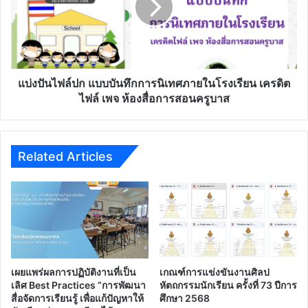
แบบ
บันทึก
การ
นิเทศ
ภายใน
โรงเรียน
แบ่งปันไฟล์ปก แบบบันทึกการนิเทศภายในโรงเรียน เครดิต
เครดิต
ไฟล์ เพจ ห้องสื่อการสอนครูบาส
ไฟล์
เพจ
ห้อง
สื่อ
Related Articles
การ
สอน
ครู
บาส
เผยแพร่ผลการปฏิบัติงานที่เป็น
เกณฑ์การแข่งขันงานศิลป
เลิศ Best Practices “การพัฒนา
หัตถกรรมนักเรียน ครั้งที่ 73 ปีการ
สื่อจัดการเรียนรู้ เพื่อแก้ปัญหาให้
ศึกษา 2568