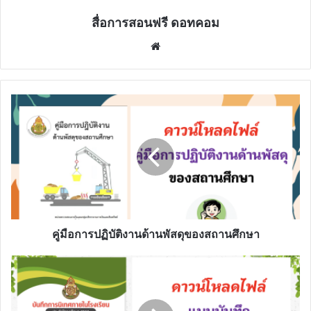
สื่อการสอนฟรี ดอทคอม
Website
คู่มือ
การ
ปฏิบัติ
งาน
ด้าน
พัสดุ
ของ
สถาน
ศึกษา
คู่มือการปฏิบัติงานด้านพัสดุของสถานศึกษา
แบ่ง
ปัน
ไฟล์
ปก