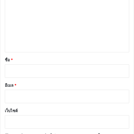
ว
า
ม
เ
ห็
น
*
ชื่อ
*
อีเมล
*
เว็บไซต์