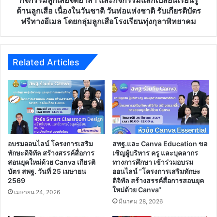
รู้
ด้านลูกเสือ เนื่องในวันชาติ วันพ่อแห่งชาติ รับเกียรติบัตร
ด้าน
ฟรีทางอีเมล โดยกลุ่มลูกเสือโรงเรียนทุ่งกุลาพิทยาคม
ลูก
เสือ
เนื่อง
ใน
Related Articles
วัน
ชาติ
วัน
พ่อ
แห่ง
ชาติ
รับ
เกียรติ
อบรมออนไลน์ โครงการเสริม
สพฐ.และ Canva Education ขอ
บัตร
ทักษะดิจิทัล สร้างสรรค์สื่อการ
เชิญผู้บริหาร ครู และบุคลากร
ฟรี
สอนยุคใหม่ด้วย Canva เกียรติ
ทางการศึกษา เข้าร่วมอบรม
บัตร สพฐ. วันที่ 25 เมษายน
ออนไลน์ “โครงการเสริมทักษะ
ทาง
2569
ดิจิทัล สร้างสรรค์สื่อการสอนยุค
อีเมล
ใหม่ด้วย Canva“
โดย
เมษายน 24, 2026
มีนาคม 28, 2026
กลุ่ม
ลูก