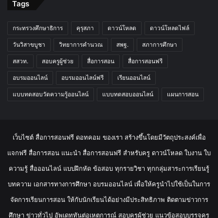
Tags
กระทรวงศึกษาธิการ
คุรุสภา
ดาวน์โหลด
ดาวน์โหลดไฟล์
วันวิสาขบูชา
วิทยาการคำนวณ
สพฐ.
สภาการศึกษา
สสวท.
สอบครูผู้ช่วย
สื่อการสอน
สื่อการสอนฟรี
อบรมออนไลน์
อบรมออนไลน์ฟรี
เรียนออนไลน์
แบบทดสอบวัดความรู้ออนไลน์
แบบทดสอบออนไลน์
แผนการสอน
เว็บไซต์ สื่อการสอนฟรี ดอทคอม ของเรา สร้างขึ้นโดยมีวัตถุประสงค์เพื่อ
แจกฟรี สื่อการสอน แนะนำ สื่อการสอนฟรี สำหรับครู ดาวน์โหลด ใบงาน ใบ
ความรู้ สื่อออนไลน์ แบบฝึกหัด ข้อสอบ ทุกรายวิชา ทุกกลุ่มสาระการเรียนรู้
บทความ เอกสารทางการศึกษา อบรมออนไลน์ เพื่อให้ครูนำไปใช้เป็นในการ
จัดการเรียนการสอน ให้กับนักเรียนได้อย่างมีประสิทธิภาพ ติดตามข่าวการ
ศึกษา ข่าวทั่วไป อัพเดททันต่อเหตุการณ์ สอบครูผู้ช่วย แนวข้อสอบบรรจุครู