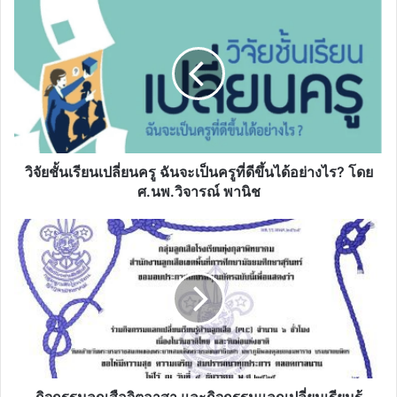
วิจัย
ชั้น
เรียน
เปลี่ยน
ครู​
ฉัน
จะ
เป็น
ครู
ที่
วิจัยชั้นเรียนเปลี่ยนครู​ ฉันจะเป็นครูที่ดีขึ้นได้อย่างไร? โดย​
ดี
ศ.นพ.วิจารณ์​ พานิช
ขึ้น
ได้
กิจกรรม
อย่างไร?
ลูก
โดย​
เสือ
ศ.นพ.วิจารณ์​
จิต
พา
อาสา
นิช
และ
กิจกรรม
แลก
เปลี่ยน
เรียน
กิจกรรมลูกเสือจิตอาสา และกิจกรรมแลกเปลี่ยนเรียนรู้