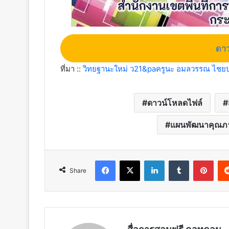
ดาว
ที่มา ::
วิทยฐานะใหม่ ว21&paครูนะ อมลวรรณ ไชยบ
ดาวน์โหลดไฟล์
แผนพัฒนาคุณภ
Facebook
X
LinkedIn
Tumblr
Pint
Share