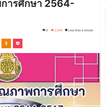
การศึกษา 2564-
0
2,046
Less than a minute
VKontakte
Odnoklassniki
Pocket