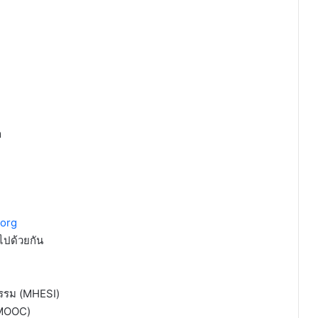
า
org
ไปด้วยกัน
กรรม (MHESI)
i MOOC)