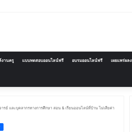
์งานครู
แบบทดสอบออนไลน์ฟรี
อบรมออนไลน์ฟรี
เผยแพร่ผล
าจารย์ และบุคลากรทางการศึกษา สอน & เรียนออนไลน์ที่บ้าน ไม่เสียค่า
ี