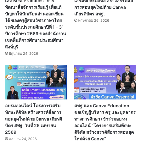
เลิศ Best Practices “การ
เสริมทักษะดิจิทัล สร้างสรรค์สื่อ
พัฒนาสื่อจัดการเรียนรู้ เพื่อแก้
การสอนยุคใหม่ด้วย Canva
ปัญหาให้นักเรียนอ่านออกเขียน
เกียรติบัตร สพฐ.
ได้ ของครูผู้สอนวิชาภาษาไทย
พฤษภาคม 26, 2026
ระดับชั้นประถมศึกษาปีที่ 1 – 3”
ปีการศึกษา 2569 ของสำนักงาน
เขตพื้นที่การศึกษาประถมศึกษา
สิงห์บุรี
มิถุนายน 24, 2026
อบรมออนไลน์ โครงการเสริม
สพฐ.และ Canva Education
ทักษะดิจิทัล สร้างสรรค์สื่อการ
ขอเชิญผู้บริหาร ครู และบุคลากร
สอนยุคใหม่ด้วย Canva เกียรติ
ทางการศึกษา เข้าร่วมอบรม
บัตร สพฐ. วันที่ 25 เมษายน
ออนไลน์ “โครงการเสริมทักษะ
2569
ดิจิทัล สร้างสรรค์สื่อการสอนยุค
ใหม่ด้วย Canva“
เมษายน 24, 2026