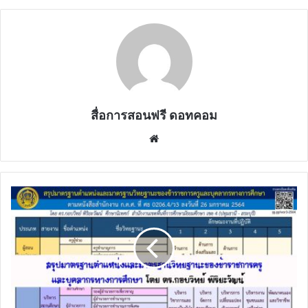
สื่อการสอนฟรี ดอทคอม
Website
สรุป
มาตรฐาน
ตำแหน่ง
และ
มาตรฐาน
วิทยฐานะ
ของ
ข้าราชการ