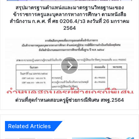
ครู
และ
สรุปมาตรฐานตำแหน่งและมาตรฐานวิทยฐานะของ
บุคลากร
ข้าราชการครูและบุคลากรทางการศึกษา ตามหนังสือ
ทางการ
สำนักงาน ก.ค.ศ. ที่ ศธ 0206.4/ว3 ลงวันที่ 26 มกราคม
ศึกษา
2564
ตาม
หนังสือ
ด่วน
สำนักงาน
ที่สุด
ก.ค.ศ.
กำหนด
ที่
สอบ
ศธ
ครู
0206.4/
ผู้
ว3
ช่วย
ลง
กรณี
วัน
พิเศษ
ที่
สพฐ.2564
ด่วนที่สุดกำหนดสอบครูผู้ช่วยกรณีพิเศษ สพฐ.2564
26
มกราคม
2564
Related Articles