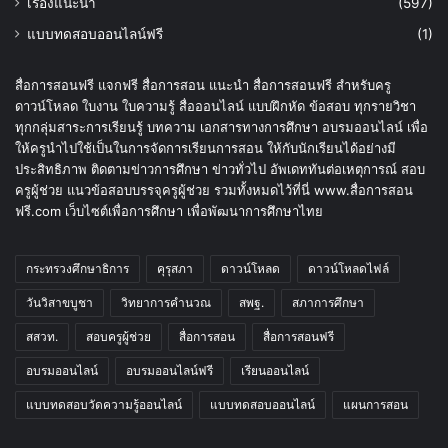
เรื่องแนะนำ
(597)
แบบทดสอบออนไลน์ฟรี
(1)
สื่อการสอนฟรี แจกฟรี สื่อการสอน แนะนำ สื่อการสอนฟรี สำหรับครู
ดาวน์โหลด ใบงาน ใบความรู้ สื่อออนไลน์ แบบฝึกหัด ข้อสอบ ทุกรายวิชา
ทุกกลุ่มสาระการเรียนรู้ บทความ เอกสารทางการศึกษา อบรมออนไลน์ เพื่อ
ให้ครูนำไปใช้เป็นในการจัดการเรียนการสอน ให้กับนักเรียนได้อย่างมี
ประสิทธิภาพ ติดตามข่าวการศึกษา ข่าวทั่วไป อัพเดททันต่อเหตุการณ์ สอบ
ครูผู้ช่วย แนวข้อสอบบรรจุครูผู้ช่วย รวมทั้งหมดไว้ที่นี่ www.สื่อการสอน
ฟรี.com เว็บไซต์เพื่อการศึกษา เพื่อพัฒนาการศึกษาไทย
กระทรวงศึกษาธิการ
คุรุสภา
ดาวน์โหลด
ดาวน์โหลดไฟล์
วันวิสาขบูชา
วิทยาการคำนวณ
สพฐ.
สภาการศึกษา
สสวท.
สอบครูผู้ช่วย
สื่อการสอน
สื่อการสอนฟรี
อบรมออนไลน์
อบรมออนไลน์ฟรี
เรียนออนไลน์
แบบทดสอบวัดความรู้ออนไลน์
แบบทดสอบออนไลน์
แผนการสอน