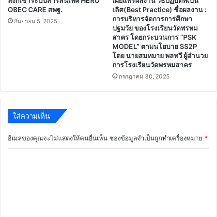
ลิงก์เข้าระบบสารสนเทศ HERO
เผยแพร่ผลงาน วิธีปฏิบัติที่เป็น
OBEC CARE สพฐ.
เลิศ(Best Practice) ชื่อผลงาน :
การบริหารจัดการการศึกษา
กันยายน 5, 2025
ปฐมวัย ของโรงเรียนวัดพรหม
สาคร โดยกระบวนการ “PSK
MODEL” ตามนโยบาย SS2P
โดย นายสมหมาย พลทวี ผู้อำนวย
การโรงเรียนวัดพรหมสาคร
กรกฎาคม 30, 2025
ใส่ความเห็น
อีเมลของคุณจะไม่แสดงให้คนอื่นเห็น
ช่องข้อมูลจำเป็นถูกทำเครื่องหมาย
*
ค
ว
า
ม
เ