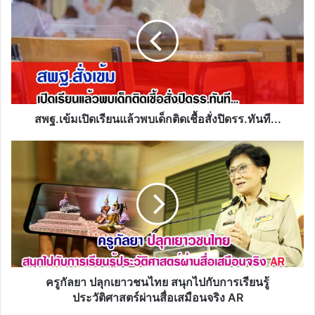
เรียน
แล้ว
พบ
เด็ก
ติด
เชื้อ
สั่ง
ปิด
สพฐ.เข้มเปิดเรียนแล้วพบเด็กติดเชื้อสั่งปิดรร.ทันที...
รร.ทันที...
ครู
กัลยา
ปลุก
เยาวชน
ไทย
สนุก
ไป
กับ
การ
เรียน
ครูกัลยา ปลุกเยาวชนไทย สนุกไปกับการเรียนรู้
รู้
ประวัติศาสตร์ผ่านสื่อเสมือนจริง AR
ประวัติศาสตร์