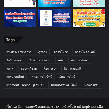
กระทรวงศึกษาธิการ
คุรุสภา
ดาวน์โหลด
ดาวน์โหลดไฟล์
วันวิสาขบูชา
วิทยาการคำนวณ
สพฐ.
สภาการศึกษา
สสวท.
สอบครูผู้ช่วย
สื่อการสอน
สื่อการสอนฟรี
อบรมออนไลน์
อบรมออนไลน์ฟรี
เรียนออนไลน์
แบบทดสอบวัดความรู้ออนไลน์
แบบทดสอบออนไลน์
แผนการสอน
Last Modified Posts