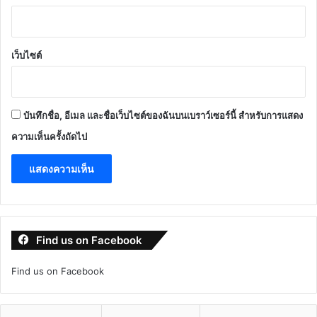
อีเมลของคุณจะไม่แสดงให้คนอื่นเห็น
ช่องข้อมูลจำเป็นถูกทำเครื่องหมาย
*
ค
ว
า
ม
เ
ห็
น
*
ชื่อ
*
อีเมล
*