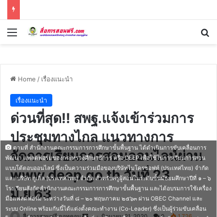
Menu
Se
Home
/
เรื่องแนะนำ
เรื่องแนะนำ
ด่วนที่สุด!! สพฐ.แจ้งเข้าร่วมการ
ประชุมทางไกล แนวทางการ
ตามที่ สํานักงานคณะกรรมการการศึกษาขั้นพื้นฐาน ได้ดําเนินการขับเคลื่อนการ
จัดการเรียนการสอนออนไลน์ผ่าน
พัฒนา แพลตฟอร์มของกระทรวงศึกษาธิการ หรือ DEEP เพื่อใช้ในการเรียนการสอน
แบบโต้ตอบออนไลน์ ซึ่งเป็นความร่วมมือของบริษัทไมโครซอฟท์ (ประเทศไทย) จํากัด
www.deep.go.th วันที่ 23
และ บริษัท กูเกิ้ล (ประเทศไทย) จํากัด สําหรับครูผู้สอนในระดับชั้นมัธยมศึกษาปีที่ ๑ – ๖
โรงเรียนสังกัดสํานักงานคณะกรรมการการศึกษาขั้นพื้นฐาน และได้อบรมการใช้เครื่อง
มิ.ย.63
มือแพลตฟอร์ม ระหว่างวันที่ ๘ – ๒๐ พฤษภาคม ๒๕๖๓ ผ่าน OBEC Channel และ
ระบบ Online พร้อมกันนี้ได้แต่งตั้งคณะทํางาน (Co-Leader) ซึ่งเป็นผู้ร่วมขับเคลื่อน
Send
สื่อการสอนฟรี ดอทคอม
มิถุนายน 21, 2020
0
1,726