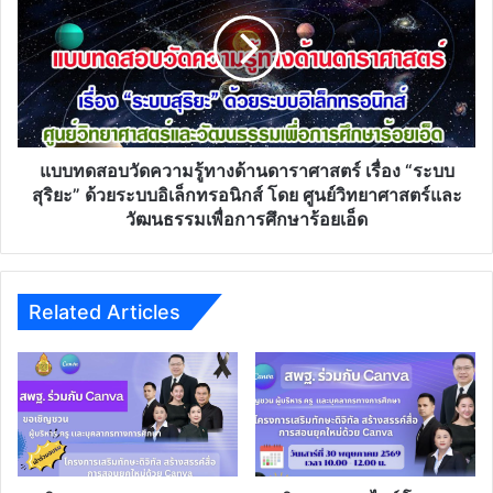
สื่อการสอนฟรี ดอทคอม
Website
รมว.ศธ.
เปิด
ห้อง
ต้อนรับ
ส่ง
ต่อ
กำลัง
ใจถึง
ข้าราชการ
ครู
รมว.ศธ. เปิดห้องต้อนรับ ส่งต่อกำลังใจถึงข้าราชการครู
แบบ
ทดสอบ
วัด
ความ
รู้