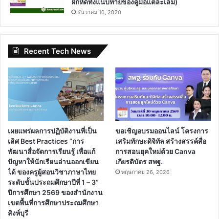
เกณฑ์การแข่งขัน ศิลปหัตถกรรมนักเรียน ครั้ง
ที่ 71 ปีการศึกษา 2566
ตุลาคม 5, 2022
ดาวน์โหลดไฟล์ฟรี แผนการสอนครบชั้น ตาม
หนังสือกระทรวง วิชาภาษาไทย ป.1-6
พฤษภาคม 28, 2020
คุรุสภาเปิดอบรมหลักสูตรออนไลน์ จำนวน 4
หลักสูตร เนื่องในวันครู
มกราคม 12, 2023
แจกไฟล์ word แบบฝึกทักษะการอ่าน ป.1-ป.3
เมษายน 6, 2020
ดาวน์โหลดไฟล์ คู่มือครูวิชาคณิตศาสตร์ ป.1 ,
ป.2 , ป.4 , ป.5 ไฟล์ PDF (มีเฉลยหนังสือแบบ
ฝึกหัดทั้งแนบท้ายของคู่มือแต่ละเล่ม)
ธันวาคม 10, 2020