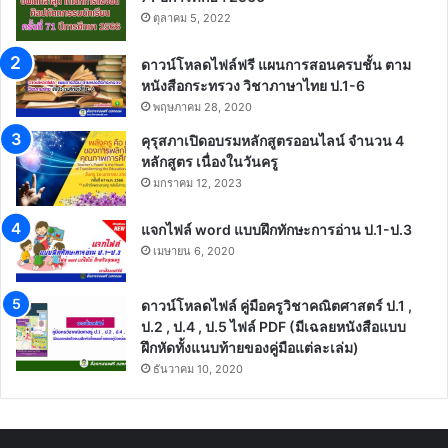
อบรมออนไลน์ โครงการเสริม
สพฐ.และ Canva Education
ทักษะดิจิทัล สร้างสรรค์สื่อการ
ขอเชิญผู้บริหาร ครู และบุคลากร
สอนยุคใหม่ด้วย Canva เกียรติ
ทางการศึกษา เข้าร่วมอบรม
บัตร สพฐ. วันที่ 25 เมษายน
ออนไลน์ “โครงการเสริมทักษะ
2569
ดิจิทัล สร้างสรรค์สื่อการสอนยุค
ใหม่ด้วย Canva“
เมษายน 24, 2026
มีนาคม 28, 2026
Recent Posts
เกณฑ์การแข่งขัน ศิลปหัตถกรรมนักเรียน ครั้งที่
71 ปีการศึกษา 2566
ตุลาคม 5, 2022