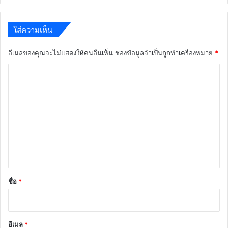
การสอนยุคใหม่ด้วย Canva วันที่
เกียรติบัตร สพฐ.
25 กรกฎาคม 2569 รับเกียรติ
พฤษภาคม 26, 2026
บัตร จาก สพฐ.
กรกฎาคม 3, 2026
เผยแพร่ผลงาน/นวัตกรรม การ
ขอเชิญทำแบบทดสอบออนไลน์
น้อมนำพระบรมราโชบายด้าน
เรื่อง พลิกโฉมห้องเรียนสู่ยุคใหม่:
การศึกษา ของในหลวงรัชกาลที่
13 เครื่องมือคิด ยกระดับผู้เรียนให้
10 สู่การปฏิบัติ ชื่อผลงาน : “ลูก
เป็นนักคิดสร้างสรรค์ ผ่านเกณฑ์
พระพรหมเด็กดี ศรีสาคร” ด้วย
ร้อยละ 80 รับเกียรติบัตรทันทีทาง
กระบวนการ PSK บนพื้นฐานชีวิต
อีเมล
ที่มั่นคง โรงเรียนวัดพรหมสาคร
พฤศจิกายน 21, 2025
มีนาคม 26, 2026
ใส่ความเห็น