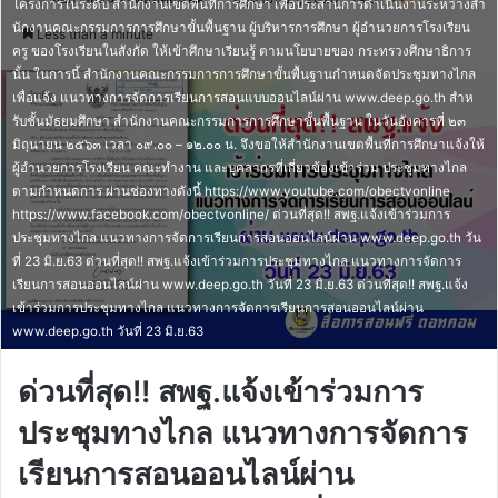
โครงการในระดับ สํานักงานเขตพื้นที่การศึกษา เพื่อประสานการดําเนินงานระหว่างสํา
an
นักงานคณะกรรมการการศึกษาขั้นพื้นฐาน ผู้บริหารการศึกษา ผู้อํานวยการโรงเรียน
Less than a minute
email
ครู ของโรงเรียนในสังกัด ให้เข้าศึกษาเรียนรู้ ตามนโยบายของ กระทรวงศึกษาธิการ
นั้น ในการนี้ สํานักงานคณะกรรมการการศึกษาขั้นพื้นฐานกําหนดจัดประชุมทางไกล
เพื่อแจ้ง แนวทางการจัดการเรียนการสอนแบบออนไลน์ผ่าน www.deep.go.th สําห
รับชั้นมัธยมศึกษา สํานักงานคณะกรรมการการศึกษาขั้นพื้นฐาน ในวันอังคารที่ ๒๓
มิถุนายน ๒๕๖๓ เวลา ๐๙.๐๐ – ๑๒.๐๐ น. จึงขอให้สํานักงานเขตพื้นที่การศึกษาแจ้งให้
ผู้อํานวยการโรงเรียน คณะทํางาน และบุคลากรที่เกี่ยวข้องเข้าร่วม ประชุมทางไกล
ตามกําหนดการ ผ่านช่องทางดังนี้ https://www.youtube.com/obectvonline
https://www.facebook.com/obectvonline/ ด่วนที่สุด!! สพฐ.แจ้งเข้าร่วมการ
ประชุมทางไกล แนวทางการจัดการเรียนการสอนออนไลน์ผ่าน www.deep.go.th วัน
ที่ 23 มิ.ย.63 ด่วนที่สุด!! สพฐ.แจ้งเข้าร่วมการประชุมทางไกล แนวทางการจัดการ
เรียนการสอนออนไลน์ผ่าน www.deep.go.th วันที่ 23 มิ.ย.63 ด่วนที่สุด!! สพฐ.แจ้ง
เข้าร่วมการประชุมทางไกล แนวทางการจัดการเรียนการสอนออนไลน์ผ่าน
www.deep.go.th วันที่ 23 มิ.ย.63
ด่วนที่สุด!! สพฐ.แจ้งเข้าร่วมการ
ประชุมทางไกล แนวทางการจัดการ
เรียนการสอนออนไลน์ผ่าน