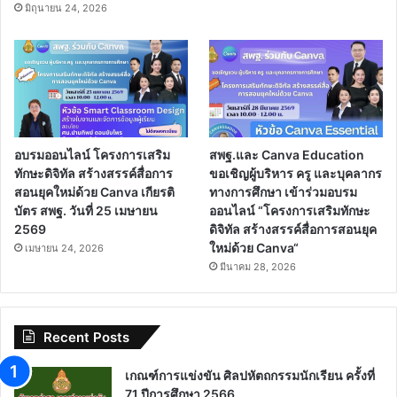
Recent Tech News
เผยแพร่ผลการปฏิบัติงานที่เป็น
ขอเชิญอบรมออนไลน์ โครงการ
เลิศ Best Practices “การ
เสริมทักษะดิจิทัล สร้างสรรค์สื่อ
พัฒนาสื่อจัดการเรียนรู้ เพื่อแก้
การสอนยุคใหม่ด้วย Canva
ปัญหาให้นักเรียนอ่านออกเขียน
เกียรติบัตร สพฐ.
ได้ ของครูผู้สอนวิชาภาษาไทย
พฤษภาคม 26, 2026
ระดับชั้นประถมศึกษาปีที่ 1 – 3”
ปีการศึกษา 2569 ของสำนักงาน
เขตพื้นที่การศึกษาประถมศึกษา
สิงห์บุรี
มิถุนายน 24, 2026