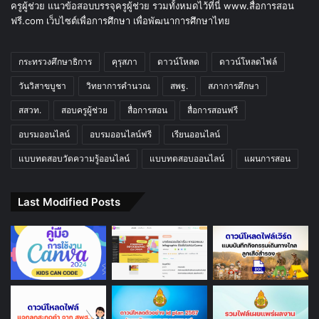
ข่าวการศึกษา
(627)
ดาวน์โหลดสื่อ
(716)
ดาวน์โหลดไฟล์งานครู
(88)
สื่อการสอนฟรี
(412)
อบรมออนไลน์-แบบทดสอบออนไลน์ฟรี
(1,624)
อบรมออนไลน์ฟรี
(102)
เรื่องแนะนำ
(597)
แบบทดสอบออนไลน์ฟรี
(1)
สื่อการสอนฟรี แจกฟรี สื่อการสอน แนะนำ สื่อการสอนฟรี สำหรับครู
ดาวน์โหลด ใบงาน ใบความรู้ สื่อออนไลน์ แบบฝึกหัด ข้อสอบ ทุกรายวิชา
ทุกกลุ่มสาระการเรียนรู้ บทความ เอกสารทางการศึกษา อบรมออนไลน์ เพื่อ
ให้ครูนำไปใช้เป็นในการจัดการเรียนการสอน ให้กับนักเรียนได้อย่างมี
ประสิทธิภาพ ติดตามข่าวการศึกษา ข่าวทั่วไป อัพเดททันต่อเหตุการณ์ สอบ
ครูผู้ช่วย แนวข้อสอบบรรจุครูผู้ช่วย รวมทั้งหมดไว้ที่นี่ www.สื่อการสอน
ฟรี.com เว็บไซต์เพื่อการศึกษา เพื่อพัฒนาการศึกษาไทย