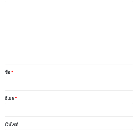
ค
ว
า
ม
เ
ห็
น
*
ชื่อ
*
อีเมล
*
เว็บไซต์