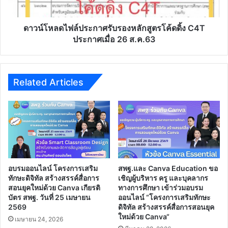
จะ
ดิ้ง​
เข้า
C4T​
รับ
ประกาศ
ดาวน์โหลดไฟล์ประกาศรับรองหลักสูตรโค้ดดิ้ง​ C4T​
การ
เมื่อ​
ประกาศเมื่อ​ 26​ ส.ค.63​
ทดสอบ
26​
ตาม
ส.ค.63​
ความ
สมัคร
Related Articles
ใจ
อบรมออนไลน์ โครงการเสริม
สพฐ.และ Canva Education ขอ
ทักษะดิจิทัล สร้างสรรค์สื่อการ
เชิญผู้บริหาร ครู และบุคลากร
สอนยุคใหม่ด้วย Canva เกียรติ
ทางการศึกษา เข้าร่วมอบรม
บัตร สพฐ. วันที่ 25 เมษายน
ออนไลน์ “โครงการเสริมทักษะ
2569
ดิจิทัล สร้างสรรค์สื่อการสอนยุค
ใหม่ด้วย Canva“
เมษายน 24, 2026