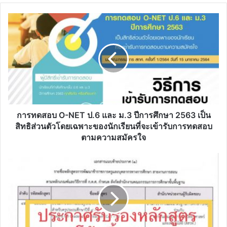
การ
ทดสอบ
O-
NET
ป.6
และ
ม.3
ปี
การ
ศึกษา
การทดสอบ O-NET ป.6 และ ม.3 ปีการศึกษา 2563 เป็น
2563
สิทธิส่วนตัวโดยเฉพาะของนักเรียนที่จะเข้ารับการทดสอบ
เป็น
ตามความสมัครใจ
สิทธิ
ส่วน
ดาวน์โหลด
ตัว
ไฟล์
โดย
ประกาศ
เฉพาะ
รับรอง
ของ
หลัก
นักเรียน
สูตร
ที่
โค้ด