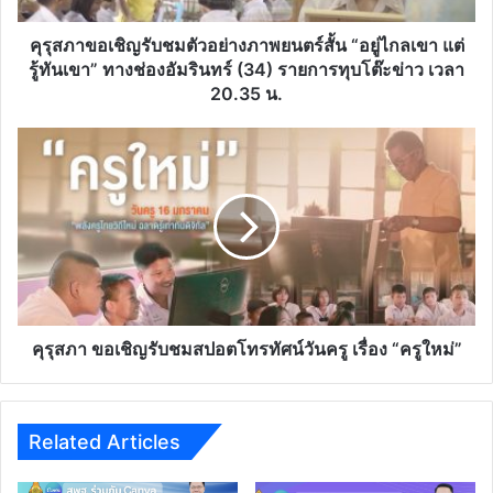
สั้น
“อยู่
คุรุสภาขอเชิญรับชมตัวอย่างภาพยนตร์สั้น “อยู่ไกลเขา แต่
ไกล
รู้ทันเขา” ทางช่องอัมรินทร์ (34) รายการทุบโต๊ะข่าว เวลา
เขา
20.35 น.
แต่
รู้ทัน
คุรุ
เขา”
สภา
ทาง
ขอ
ช่อง
เชิญ
อัม
รับ
ริ
ชม
นทร์
ส
(34)
ปอ
รายการ
ต
ทุบ
โทรทัศน์
คุรุสภา ขอเชิญรับชมสปอตโทรทัศน์วันครู เรื่อง “ครูใหม่”
โต๊ะ
วันครู
ข่าว
เรื่อง
เวลา
“ครู
20.35
ใหม่”
Related Articles
น.