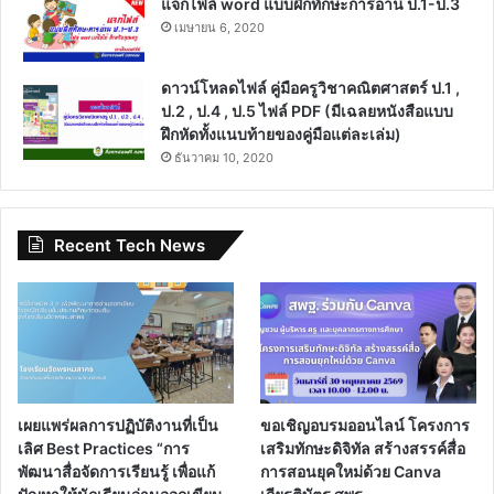
แจกไฟล์ word แบบฝึกทักษะการอ่าน ป.1-ป.3
เมษายน 6, 2020
ดาวน์โหลดไฟล์ คู่มือครูวิชาคณิตศาสตร์ ป.1 ,
ป.2 , ป.4 , ป.5 ไฟล์ PDF (มีเฉลยหนังสือแบบ
ฝึกหัดทั้งแนบท้ายของคู่มือแต่ละเล่ม)
ธันวาคม 10, 2020
Recent Tech News
เผยแพร่ผลการปฏิบัติงานที่เป็น
ขอเชิญอบรมออนไลน์ โครงการ
เลิศ Best Practices “การ
เสริมทักษะดิจิทัล สร้างสรรค์สื่อ
พัฒนาสื่อจัดการเรียนรู้ เพื่อแก้
การสอนยุคใหม่ด้วย Canva