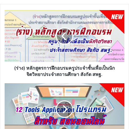
(ร่าง)
หลักสูตร
การ
ฝึก
อบรม
ครู
ประจำ
ชั้น
เพื่อ
เป็น
(ร่าง) หลักสูตรการฝึกอบรมครูประจำชั้นเพื่อเป็นนัก
นัก
จิตวิทยาประจำสถานศึกษา สังกัด สพฐ.
จิตวิทยา
ประจำ
12
สถาน
Tools
ศึกษา
Application
สังกัด
โปรแกรม
สพฐ.
สำหรับ
สอน
ออนไลน์
ใน