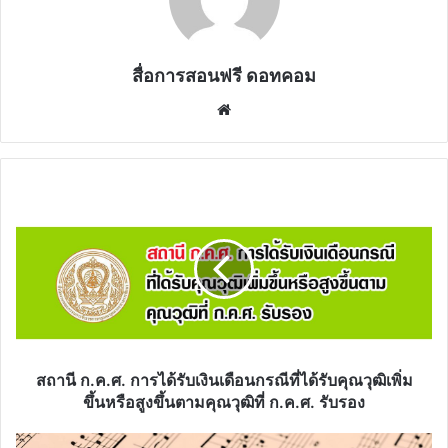
สื่อการสอนฟรี ดอทคอม
Website
สถานี
ก.ค.ศ.
การ
ได้
รับ
เงิน
เดือน
กรณี
ที่
ได้
สถานี ก.ค.ศ. การได้รับเงินเดือนกรณีที่ได้รับคุณวุฒิเพิ่ม
รับ
ขึ้นหรือสูงขึ้นตามคุณวุฒิที่ ก.ค.ศ. รับรอง
คุณวุฒิ
เพิ่ม
ดาวน์โหลด