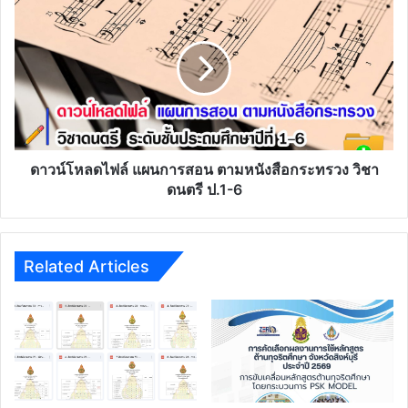
ขึ้น
ไฟล์
หรือ
แผนการ
สูง
สอน
ขึ้น
ตาม
ตาม
หนังสือ
คุณวุฒิ
กระทรวง
ที่
วิชา
ก.ค.ศ.
ดนตรี
รับรอง
ป.1-
ดาวน์โหลดไฟล์ แผนการสอน ตามหนังสือกระทรวง วิชา
6
ดนตรี ป.1-6
Related Articles