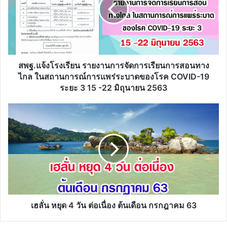
การ
จัดการ
เรียน
การ
สอน
ทาง
ไกล
สพฐ.แจ้งโรงเรียน รายงานการจัดการเรียนการสอนทาง
ใน
ไกล ในสถานการณ์การแพร่ระบาดของโรค COVID-19
สถานการณ์
ระยะ 3 15 -22 มิถุนายน 2563
การ
แพร่
เฮ
ระบาด
ลั่น
ของ
หยุด
โรค
4
COVID-
วัน
19
ต่อ
ระยะ
เนื่อง
3
ต้น
15
เดือน
-22
กรกฎาคม
เฮลั่น หยุด 4 วัน ต่อเนื่อง ต้นเดือน กรกฎาคม 63
มิถุนายน
63
2563